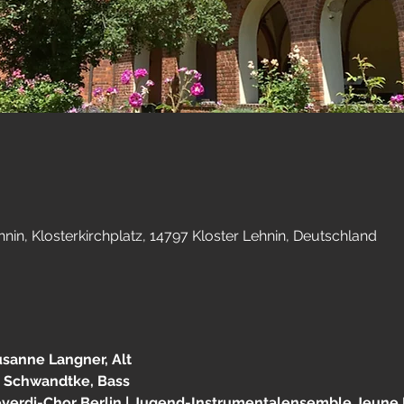
hnin, Klosterkirchplatz, 14797 Kloster Lehnin, Deutschland
usanne Langner, Alt
ix Schwandtke, Bass
verdi-Chor Berlin | Jugend-Instrumentalensemble Jeune E