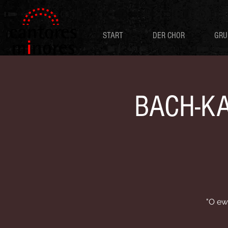
START
DER CHOR
GRU
BACH-KA
"O ew